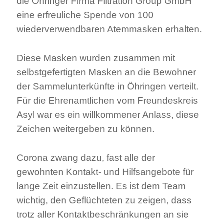
die Öhringer Firma Filtration Group GmbH
e
r
eine erfreuliche Spende von 100
g
e
ö
wiederverwendbaren Atemmasken erhalten.
f
f
n
e
Diese Masken wurden zusammen mit
t
)
selbstgefertigten Masken an die Bewohner
der Sammelunterkünfte in Öhringen verteilt.
Für die Ehrenamtlichen vom Freundeskreis
Asyl war es ein willkommener Anlass, diese
Zeichen weitergeben zu können.
Corona zwang dazu, fast alle der
gewohnten Kontakt- und Hilfsangebote für
lange Zeit einzustellen. Es ist dem Team
wichtig, den Geflüchteten zu zeigen, dass
trotz aller Kontaktbeschränkungen an sie