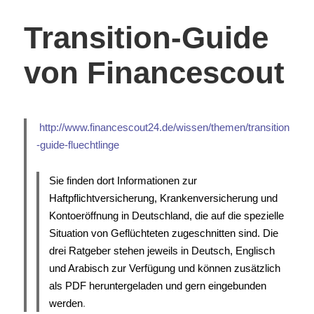
a
T
n
e
c
w
e
t
e
i
m
)
Transition-Guide
b
t
F
o
t
r
o
e
e
k
r
u
von Financescout
z
z
n
u
u
d
t
t
e
e
e
i
i
i
n
l
l
e
e
e
n
http://www.financescout24.de/wissen/themen/transition
n
n
L
(
(
i
-guide-fluechtlinge
W
W
n
i
i
k
r
r
p
d
d
e
Sie finden dort Informationen zur
i
i
r
n
n
E
Haftpflichtversicherung, Krankenversicherung und
n
n
-
e
e
M
Kontoeröffnung in Deutschland, die auf die spezielle
u
u
a
e
e
i
Situation von Geflüchteten zugeschnitten sind. Die
m
m
l
drei Ratgeber stehen jeweils in Deutsch, Englisch
F
F
z
e
e
u
und Arabisch zur Verfügung und können zusätzlich
n
n
s
s
s
e
als PDF heruntergeladen und gern eingebunden
t
t
n
e
e
d
werden
.
r
r
e