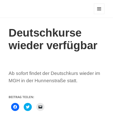
Freundeskreis Asyl Öhringen
MENÜ
UND
WIDGETS
Deutschkurse
wieder verfügbar
Ab sofort findet der Deutschkurs wieder im
MGH in der Hunnenstraße statt.
BEITRAG TEILEN:
K
K
K
l
l
l
i
i
i